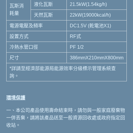
液化瓦斯
21.5kW(1.54kg/h)
瓦斯消
耗量
天然瓦斯
22kW(19000kcal/h)
電源電壓及頻率
DC1.5V (乾電池X1)
設置方式
RF式
冷熱水管口徑
PF 1/2
尺寸
386mmX210mmX800mm
*詳請至經濟部能源局能源效率分級標示管理系統查
詢。
環境保護
一、本公司產品使用壽命結束時，請勿與一般家庭廢棄物
一併丟棄，請將該產品送至一般資源回收處或政府指定回
收站。