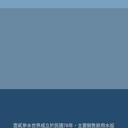
壹貳參水世界成立於民國78年，主要銷售飲用水設